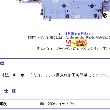
[ [ [
外形図(PDF形式)
] ] ]
PDFファイルを開くには、Adobe Acrobat Readerが必
戻るときは、ブラウザの"戻る"ボタンを押して下さ
徴
ト寸法、キーボード入力、ミシン目入れ加工も簡単にできます
 仕 様
速度
60～200ショット/分