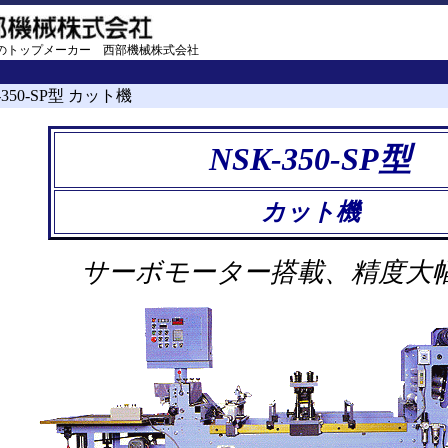
のトップメーカー 西部機械株式会社
K-350-SP型 カット機
NSK-350-SP型
カット機
サーボモーター搭載、精度大