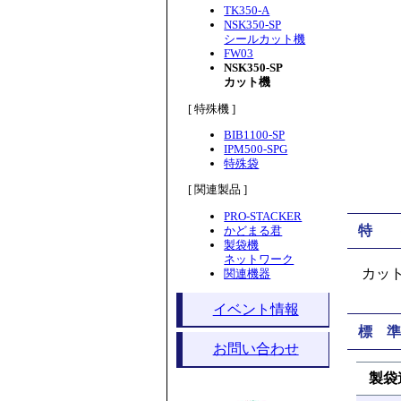
TK350-A
NSK350-SP
シールカット機
FW03
NSK350-SP
カット機
[ 特殊機 ]
BIB1100-SP
IPM500-SPG
特殊袋
[ 関連製品 ]
PRO-STACKER
特 
かどまる君
製袋機
ネットワーク
カッ
関連機器
イベント情報
標 準
お問い合わせ
製袋