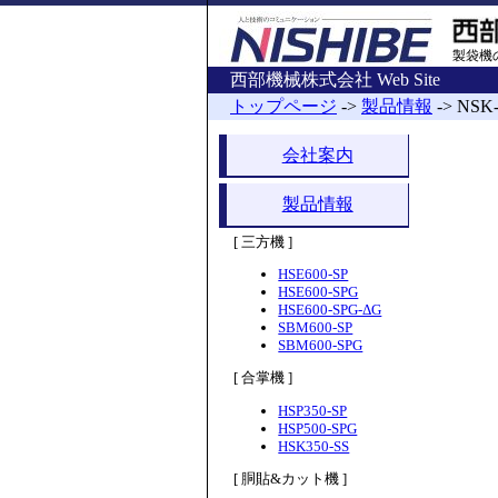
製袋機
西部機械株式会社 Web Site
トップページ
->
製品情報
-> NS
会社案内
製品情報
[ 三方機 ]
HSE600-SP
HSE600-SPG
HSE600-SPG-ΔG
SBM600-SP
SBM600-SPG
[ 合掌機 ]
HSP350-SP
HSP500-SPG
HSK350-SS
[ 胴貼&カット機 ]